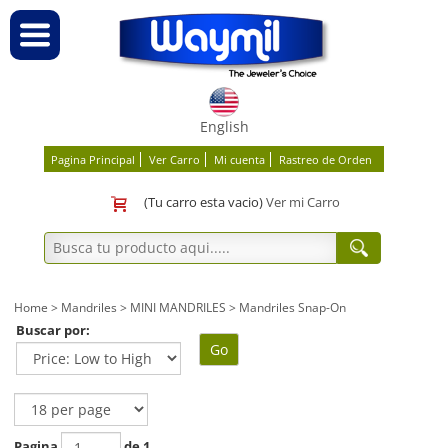
English
Pagina Principal
Ver Carro
Mi cuenta
Rastreo de Orden
(Tu carro esta vacio)
Ver mi Carro
Home
>
Mandriles
>
MINI MANDRILES
>
Mandriles Snap-On
Buscar por:
Go
Pagina
de 1