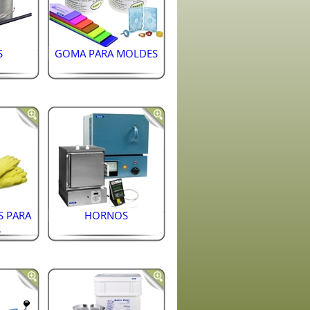
S
GOMA PARA MOLDES
S PARA
HORNOS
S