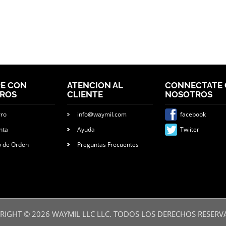
E CON
ATENCION AL
CONNECTATE
ROS
CLIENTE
NOSOTROS
rro
info@waymil.com
facebook
nta
Ayuda
Twiiter
o de Orden
Preguntas Frecuentes
RIGHT ©
2026
WAYMIL LLC LLC. TODOS LOS DERECHOS RESERV