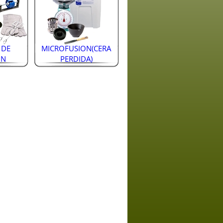
 DE
MICROFUSION(CERA
ON
PERDIDA)