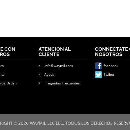
E CON
ATENCION AL
CONNECTATE
ROS
CLIENTE
NOSOTROS
rro
info@waymil.com
facebook
nta
Ayuda
Twiiter
o de Orden
Preguntas Frecuentes
RIGHT ©
2026
WAYMIL LLC LLC. TODOS LOS DERECHOS RESERV