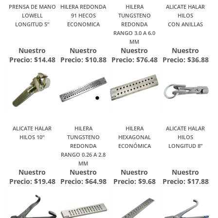
PRENSA DE MANO
HILERA REDONDA
HILERA
ALICATE HALAR
LOWELL
91 HECOS
TUNGSTENO
HILOS
LONGITUD 5”
ECONOMICA
REDONDA
CON ANILLAS
RANGO 3.0 A 6.0
MM
Nuestro
Nuestro
Nuestro
Nuestro
Precio:
$14.48
Precio:
$10.88
Precio:
$76.48
Precio:
$36.88
ALICATE HALAR
HILERA
HILERA
ALICATE HALAR
HILOS 10"
TUNGSTENO
HEXAGONAL
HILOS
REDONDA
ECONÓMICA
LONGITUD 8”
RANGO 0.26 A 2.8
MM
Nuestro
Nuestro
Nuestro
Nuestro
Precio:
$19.48
Precio:
$64.98
Precio:
$9.68
Precio:
$17.88