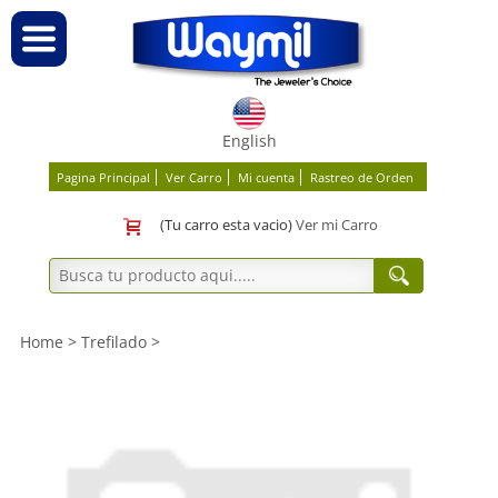
English
Pagina Principal
Ver Carro
Mi cuenta
Rastreo de Orden
(Tu carro esta vacio)
Ver mi Carro
Home
>
Trefilado
>