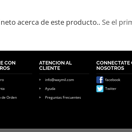
neto acerca de este producto..
Se el pri
E CON
ATENCION AL
CONNECTATE
ROS
CLIENTE
NOSOTROS
rro
info@waymil.com
facebook
nta
Ayuda
Twiiter
o de Orden
Preguntas Frecuentes