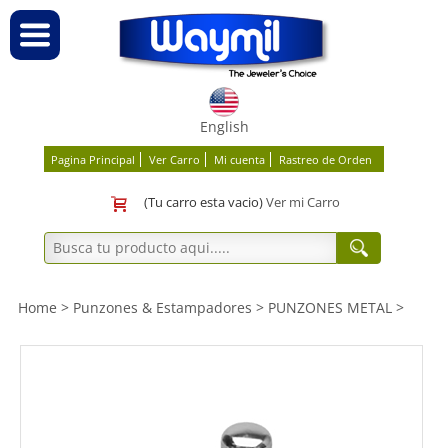
English
Pagina Principal
Ver Carro
Mi cuenta
Rastreo de Orden
(Tu carro esta vacio)
Ver mi Carro
Home
>
Punzones & Estampadores
>
PUNZONES METAL
>