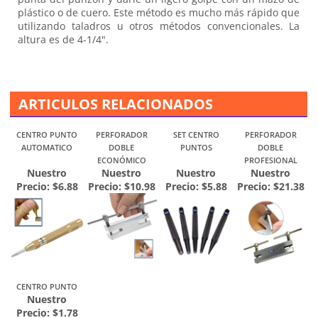
punta del punzón y darle un ligero golpe con un mazo de
plástico o de cuero. Este método es mucho más rápido que
utilizando taladros u otros métodos convencionales. La
altura es de 4-1/4".
ARTICULOS RELACIONADOS
CENTRO PUNTO
PERFORADOR
SET CENTRO
PERFORADOR
AUTOMATICO
DOBLE
PUNTOS
DOBLE
ECONÓMICO
PROFESIONAL
Nuestro
Nuestro
Nuestro
Nuestro
Precio:
$6.88
Precio:
$10.98
Precio:
$5.88
Precio:
$21.38
CENTRO PUNTO
Nuestro