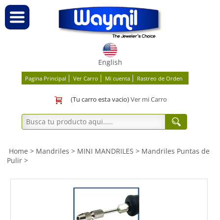
English
Pagina Principal
Ver Carro
Mi cuenta
Rastreo de Orden
(Tu carro esta vacio)
Ver mi Carro
Home
>
Mandriles
>
MINI MANDRILES
>
Mandriles Puntas de
Pulir
>