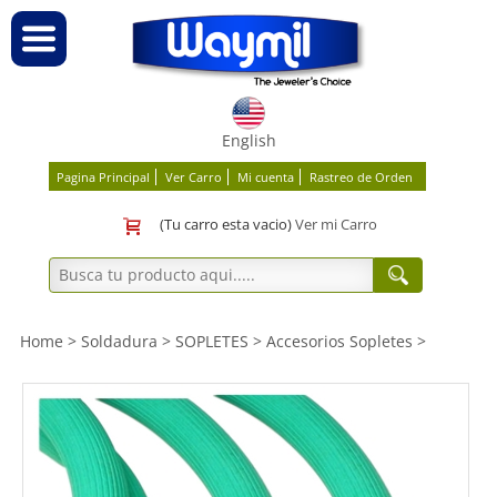
English
Pagina Principal
Ver Carro
Mi cuenta
Rastreo de Orden
(Tu carro esta vacio)
Ver mi Carro
Home
>
Soldadura
>
SOPLETES
>
Accesorios Sopletes
>