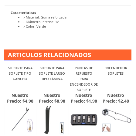
por pie (30.5 cm).
Caracteristicas
.- Material: Goma reforzada
.- Diámetro interno: ¼”
.- Color: Verde
ARTICULOS RELACIONADOS
SOPORTE PARA
SOPORTE PARA
PUNTAS DE
ENCENDEDOR
SOPLETE TIPO
SOPLETE LARGO
REPUESTO
SOPLETES
GANCHO
TIPO LÁMINA
PARA
ENCENDEDOR DE
SOPLETE
Nuestro
Nuestro
Nuestro
Nuestro
Precio:
$4.98
Precio:
$8.98
Precio:
$1.98
Precio:
$2.48